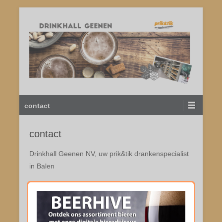
Doorgaan
naar
inhoud
Wij schenken alle dranken
DRINKHALL GEENEN
Hoofdmenu
contact
contact
Drinkhall Geenen NV, uw prik&tik drankenspecialist
in Balen
Schoor 84
2490 Balen
T 014 81 23 27