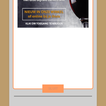
F 014 81 18 81
drink@drinkhallgeenen.be
f
drinkhallgeenen nv
Di
9u tot 18u30
Wo
9u tot 18u30
Do
9u tot 18u30
Vr
9u tot 18u30
Za
9u tot 18u00
Zo
10u tot 12u00
MAANDAG GESLOTEN
SLUIT