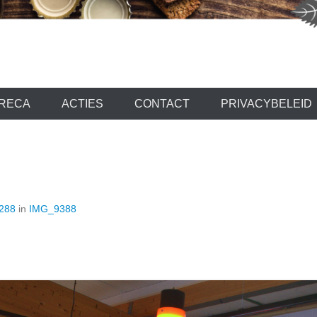
 GEENEN
RECA
ACTIES
CONTACT
PRIVACYBELEID
1288
in
IMG_9388