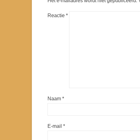
Het e-mailadres wordt niet gepubliceerd.
Reactie
*
Naam
*
E-mail
*