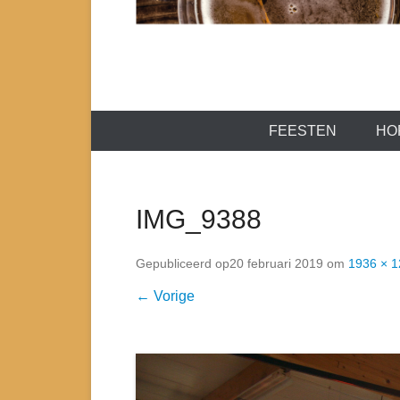
Wij schenken alle dranken
DRINKHALL
Hoofdmenu
FEESTEN
HO
IMG_9388
Gepubliceerd op
20 februari 2019
om
1936 × 
← Vorige